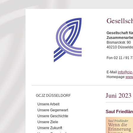
Direkt zum Inhalt
Gesellsc
Gesellschaft fü
Zusammenarbeit
Bismarckstr. 90
40210 Düsseldo
Fon 02 11 / 91 7
E-Mail
info@cjz
Homepage
www.
Juni 2023
GCJZ DÜSSELDORF
Unsere Arbeit
Unsere Gegenwart
Saul Friedlä
Unsere Geschichte
Unsere Ziele
Unsere Zukunft