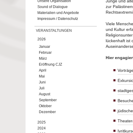
Junge und älte
Unsere Organisation
zur Palästine
Sound of Dialogue
Rechtsextremi
Materialien und Angebote
Impressum / Datenschutz
Viele Mensche
und Kultur er
VERANSTALTUNGEN
Religionsunter
2026
lückenhaft ist
Auseinanderset
Januar
Februar
Hier engagier
März
Eröffnung CJZ
Vorträg
April
Mai
Exkursi
Juni
Juli
stadtge
August
September
Besuche
Oktober
jüdisch
Dezember
Theater
2025
2024
Ivritkur