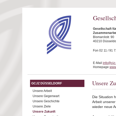
Direkt zum Inhalt
Gesellsc
Gesellschaft fü
Zusammenarbeit
Bismarckstr. 90
40210 Düsseldo
Fon 02 11 / 91 7
E-Mail
info@cjz
Homepage
www.
Unsere Zu
GCJZ DÜSSELDORF
Unsere Arbeit
Unsere Gegenwart
Die Situation 
Unsere Geschichte
Arbeit unserer
Unsere Ziele
wieder neue An
Unsere Zukunft