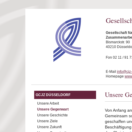
Direkt zum Inhalt
Gesellsc
Gesellschaft fü
Zusammenarbeit
Bismarckstr. 90
40210 Düsseldo
Fon 02 11 / 91 7
E-Mail
info@cjz
Homepage
www.
Unsere Ge
GCJZ DÜSSELDORF
Unsere Arbeit
Unsere Gegenwart
Von Anfang an
Unsere Geschichte
Gemeinsam sol
Unsere Ziele
geschaffen un
Beschäftigung 
Unsere Zukunft