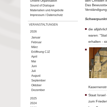
den Christen 
Unsere Organisation
Das Bewusstse
Sound of Dialogue
Verständigung
Materialien und Angebote
Impressum / Datenschutz
Schwerpunkte
VERANSTALTUNGEN
die alljährl
2026
waren: "Stat
Januar
erhalten - 
Februar
März
Eröffnung CJZ
April
Mai
Juni
Juli
August
September
Oktober
Kasernenstr
Dezember
Staat Israe
2025
zum Frieden
2024