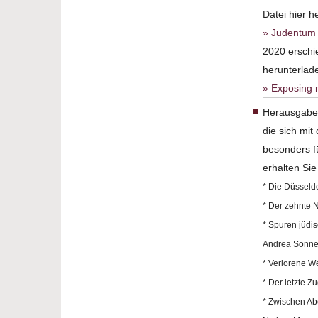
Datei hier h
Judentum 
2020 erschie
herunterlad
Exposing 
Herausgabe 
die sich mit
besonders f
erhalten Sie
* Die Düsseld
* Der zehnte 
* Spuren jüdi
Andrea Sonn
* Verlorene We
* Der letzte Z
* Zwischen Ab