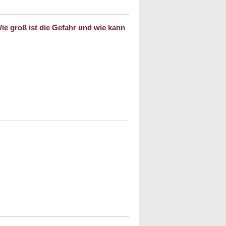
ahmen und Strategien
e groß ist die Gefahr und wie kann
gsformen des Antisemitismus in Europa. Wie
ie kann sie bekämpft werden?
al Harari: Eine kurze Geschichte der
it