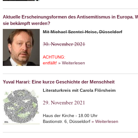
Rechtsterrorismus – Maßn
Aktuelle Erscheinungsformen des Antisemitismus in Europa. Wi
sie bekämpft werden?
Mit Michael Szentei-Heise, Düsseldorf
30. November 2021
ACHTUNG:
entfällt!
» Weiterlesen
about Aktuelle Erscheinun
groß ist die Gefahr und w
Yuval Harari: Eine kurze Geschichte der Menschheit
Literaturkreis mit
Carola Flörsheim
29. November 2021
Haus der Kirche - 18.00 Uhr
Bastionstr. 6, Düsseldorf
» Weiterlesen
about Yuv
Menschhe