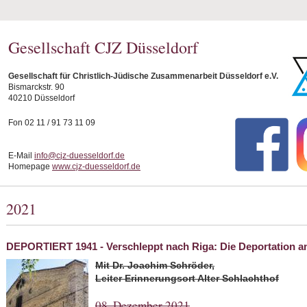
Gesellschaft CJZ Düsseldorf
Gesellschaft für Christlich-Jüdische Zusammenarbeit Düsseldorf e.V.
Bismarckstr. 90
40210 Düsseldorf
Fon 02 11 / 91 73 11 09
E-Mail
info@cjz-duesseldorf.de
Homepage
www.cjz-duesseldorf.de
2021
DEPORTIERT 1941 - Verschleppt nach Riga: Die Deportation a
Mit Dr. Joachim Schröder,
Leiter Erinnerungsort Alter Schlachthof
08. Dezember 2021