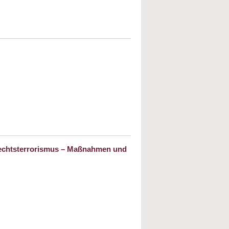
Verschleppt nach Riga: Die Deportation
rt
 Rechtsterrorismus – Maßnahmen und
ange unterschätzt? Der Staat gegen den