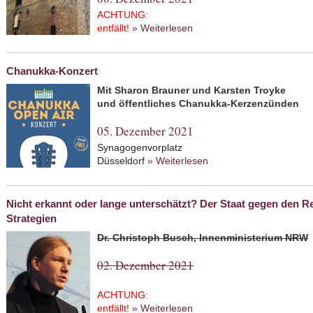
ACHTUNG:
entfällt!
» Weiterlesen
about DEPORTIERT 1941 - 
am 11. Dezember 1941
Chanukka-Konzert
Mit Sharon Brauner und Karsten Troyke
und öffentliches Chanukka-Kerzenzünden
05. Dezember 2021
Synagogenvorplatz
Düsseldorf
» Weiterlesen
about Chanukka-Konze
Nicht erkannt oder lange unterschätzt? Der Staat gegen den
Strategien
Dr. Christoph Busch, Innenministerium NRW
02. Dezember 2021
ACHTUNG:
entfällt!
» Weiterlesen
about Nicht erkannt oder l