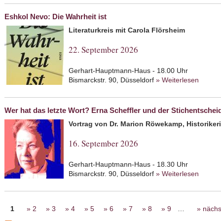
Eshkol Nevo: Die Wahrheit ist
Literaturkreis mit Carola Flörsheim
22. September 2026
Gerhart-Hauptmann-Haus - 18.00 Uhr
Bismarckstr. 90, Düsseldorf
» Weiterlesen
about 
Wer hat das letzte Wort? Erna Scheffler und der Stichentschei
Vortrag von Dr. Marion Röwekamp, Historikerin
16. September 2026
Gerhart-Hauptmann-Haus - 18.30 Uhr
Bismarckstr. 90, Düsseldorf
» Weiterlesen
about 
der St
Seiten
1
2
3
4
5
6
7
8
9
…
nächs