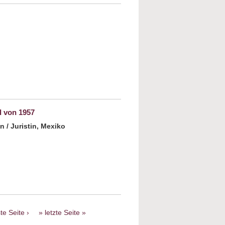
Eshkol Nevo: Die Wahrheit ist
d von 1957
 / Juristin, Mexiko
Wer hat das letzte Wort? Erna Scheffler und
ichentscheid von 1957
te Seite ›
letzte Seite »