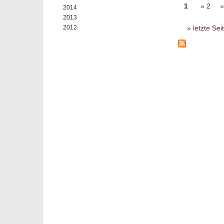
Seiten
1
2
2014
2013
letzte Sei
2012