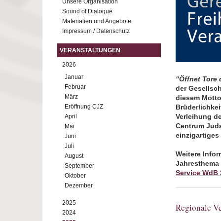
Unsere Organisation
Sound of Dialogue
Materialien und Angebote
Impressum / Datenschutz
VERANSTALTUNGEN
2026
Januar
"Öffnet Tore 
Februar
der Gesellsch
März
diesem Motto 
Eröffnung CJZ
Brüderlichkei
Verleihung d
April
Centrum Judai
Mai
einzigartige
Juni
Juli
Weitere Infor
August
Jahresthema u
September
Service WdB 
Oktober
Dezember
2025
Regionale Ve
2024