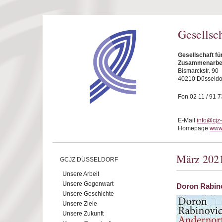
Direkt zum Inhalt
Gesellsc
Gesellschaft fü
Zusammenarbeit
Bismarckstr. 90
40210 Düsseldo
Fon 02 11 / 91 7
E-Mail
info@cjz
Homepage
www.
März 202
GCJZ DÜSSELDORF
Unsere Arbeit
Unsere Gegenwart
Doron Rabino
Unsere Geschichte
Unsere Ziele
Unsere Zukunft