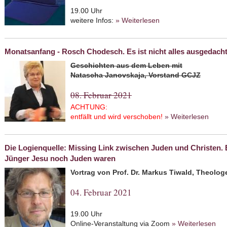
19.00 Uhr
weitere Infos:
» Weiterlesen
about Koscher durch 
Monatsanfang - Rosch Chodesch. Es ist nicht alles ausgedach
Geschichten aus dem Leben mit
Natascha Janovskaja, Vorstand GCJZ
08. Februar 2021
ACHTUNG:
entfällt und wird verschoben!
» Weiterlesen
about
nicht
Die Logienquelle: Missing Link zwischen Juden und Christen. E
Jünger Jesu noch Juden waren
Vortrag von Prof. Dr. Markus Tiwald, Theolog
04. Februar 2021
19.00 Uhr
Online-Veranstaltung via Zoom
» Weiterlesen
abo