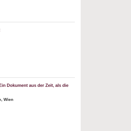
die Krisen
t
 Monatsanfang - Rosch Chodesch. Es ist
 alles ausgedacht
in Dokument aus der Zeit, als die
e, Wien
ut Die Logienquelle: Missing Link zwischen