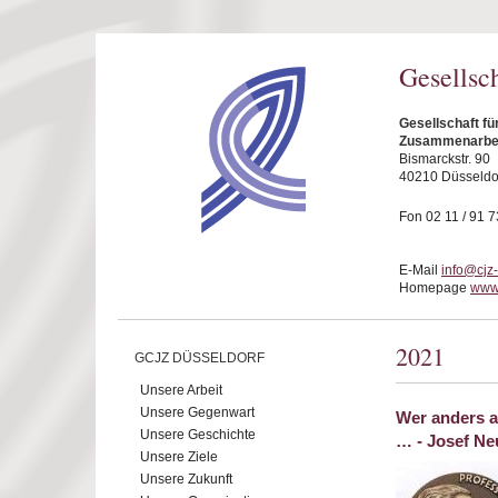
Direkt zum Inhalt
Gesellsc
Gesellschaft fü
Zusammenarbeit
Bismarckstr. 90
40210 Düsseldo
Fon 02 11 / 91 7
E-Mail
info@cjz
Homepage
www.
2021
GCJZ DÜSSELDORF
Unsere Arbeit
Unsere Gegenwart
Wer anders a
Unsere Geschichte
… - Josef Neu
Unsere Ziele
Unsere Zukunft