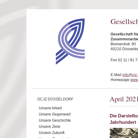
Direkt zum Inhalt
Gesellsc
Gesellschaft fü
Zusammenarbeit
Bismarckstr. 90
40210 Düsseldo
Fon 02 11 / 91 7
E-Mail
info@cjz
Homepage
www.
April 202
GCJZ DÜSSELDORF
Unsere Arbeit
Unsere Gegenwart
Die Darstell
Unsere Geschichte
Jahrhundert
Unsere Ziele
Unsere Zukunft