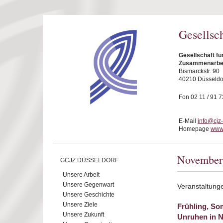
Direkt zum Inhalt
Gesellsc
Gesellschaft fü
Zusammenarbeit
Bismarckstr. 90
40210 Düsseldo
Fon 02 11 / 91 7
E-Mail
info@cjz
Homepage
www.
November
GCJZ DÜSSELDORF
Unsere Arbeit
Unsere Gegenwart
Veranstaltun
Unsere Geschichte
Unsere Ziele
Frühling, So
Unsere Zukunft
Unruhen in 