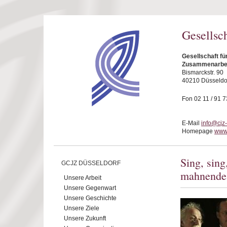
Direkt zum Inhalt
Gesellsc
Gesellschaft fü
Zusammenarbeit
Bismarckstr. 90
40210 Düsseldo
Fon 02 11 / 91 7
E-Mail
info@cjz
Homepage
www.
Sing, sin
GCJZ DÜSSELDORF
mahnende
Unsere Arbeit
Unsere Gegenwart
Unsere Geschichte
Unsere Ziele
Unsere Zukunft