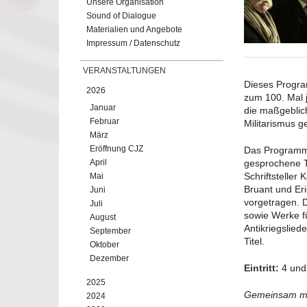
Unsere Organisation
Sound of Dialogue
Materialien und Angebote
Impressum / Datenschutz
VERANSTALTUNGEN
Dieses Progra
2026
zum 100. Mal j
Januar
die maßgeblich
Februar
Militarismus g
März
Eröffnung CJZ
Das Programm 
April
gesprochene T
Schriftsteller 
Mai
Bruant und Er
Juni
vorgetragen. 
Juli
sowie Werke f
August
Antikriegslie
September
Titel.
Oktober
Dezember
Eintritt:
4 und
2025
Gemeinsam mit
2024