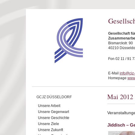
Direkt zum Inhalt
Gesellsc
Gesellschaft fü
Zusammenarbeit
Bismarckstr. 90
40210 Düsseldo
Fon 02 11 / 91 7
E-Mail
info@cjz
Homepage
www.
Mai 2012
GCJZ DÜSSELDORF
Unsere Arbeit
Unsere Gegenwart
Veranstaltung
Unsere Geschichte
Unsere Ziele
Jiddisch – G
Unsere Zukunft