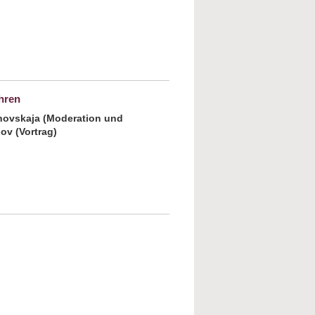
elkritik oder Judenfeindlichkeit: Dem Hass
pur. Antisemitismus unter Muslimen
hren
novskaja (Moderation und
ov (Vortrag)
mat in der Fremde gefunden. Erfahrungen
zig Jahren