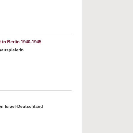
out Ein Hauch von Lippenstift für die
ürde
 in Berlin 1940-1945
hauspielerin
rie Jalowicz Simon: Untergetaucht. Eine
au überlebt in Berlin 1940-1945
n Israel-Deutschland