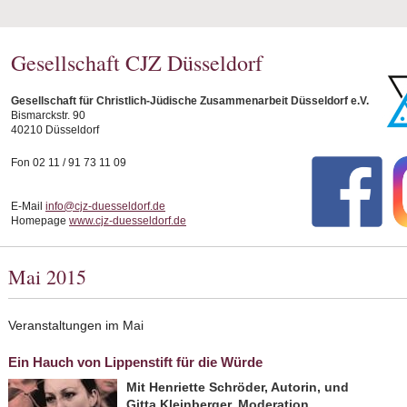
Gesellschaft CJZ Düsseldorf
Gesellschaft für Christlich-Jüdische Zusammenarbeit Düsseldorf e.V.
Bismarckstr. 90
40210 Düsseldorf
Fon 02 11 / 91 73 11 09
E-Mail
info@cjz-duesseldorf.de
Homepage
www.cjz-duesseldorf.de
Mai 2015
Veranstaltungen im Mai
Ein Hauch von Lippenstift für die Würde
Mit Henriette Schröder, Autorin, und
Gitta Kleinberger, Moderation