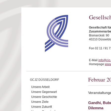
Direkt zum Inhalt
Gesellsc
Gesellschaft fü
Zusammenarbeit
Bismarckstr. 90
40210 Düsseldo
Fon 02 11 / 91 7
E-Mail
info@cjz
Homepage
www.
Februar 2
GCJZ DÜSSELDORF
Unsere Arbeit
Unsere Gegenwart
Veranstaltung
Unsere Geschichte
Unsere Ziele
Gandhi, Bube
Unsere Zukunft
Dilemma