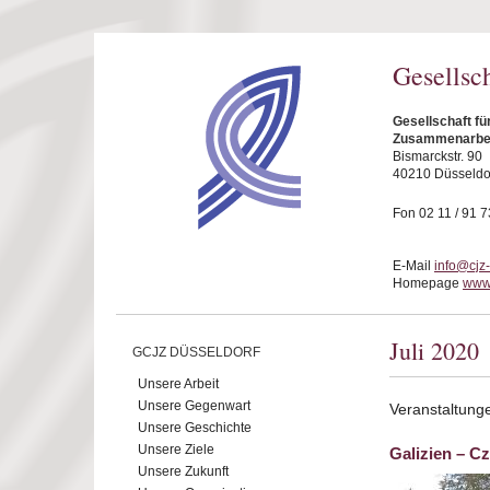
Direkt zum Inhalt
Gesellsc
Gesellschaft fü
Zusammenarbeit
Bismarckstr. 90
40210 Düsseldo
Fon 02 11 / 91 7
E-Mail
info@cjz
Homepage
www.
Juli 2020
GCJZ DÜSSELDORF
Unsere Arbeit
Unsere Gegenwart
Veranstaltunge
Unsere Geschichte
Unsere Ziele
Galizien – C
Unsere Zukunft