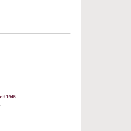
out Überbitten
mat gefunden in der Fremde
eit 1945
.