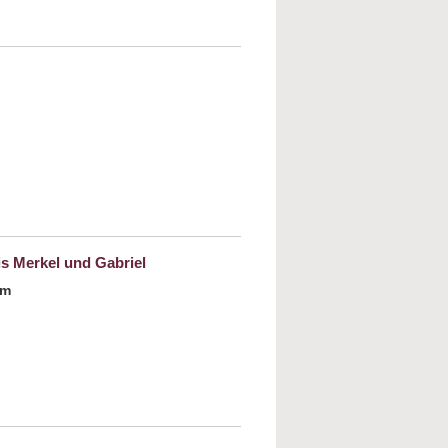
der gut gemacht? Die Geschichte der
tmachung seit 1945
id Grossman: Kommt ein Pferd in die Bar
s Merkel und Gabriel
em
out Deutsch-israelische Beziehungen von
enauer über Brandt bis Merkel und Gabriel