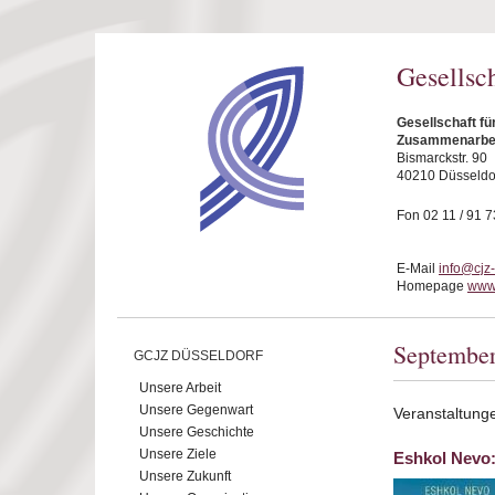
Direkt zum Inhalt
Gesellsc
Gesellschaft fü
Zusammenarbeit
Bismarckstr. 90
40210 Düsseldo
Fon 02 11 / 91 7
E-Mail
info@cjz
Homepage
www.
Septembe
GCJZ DÜSSELDORF
Unsere Arbeit
Unsere Gegenwart
Veranstaltung
Unsere Geschichte
Unsere Ziele
Eshkol Nevo:
Unsere Zukunft