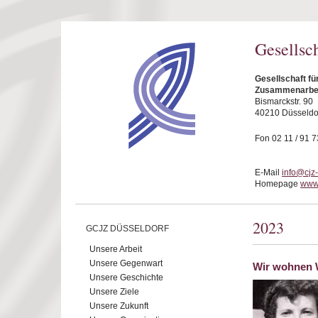
Direkt zum Inhalt
Gesellsc
Gesellschaft fü
Zusammenarbeit
Bismarckstr. 90
40210 Düsseldo
Fon 02 11 / 91 7
E-Mail
info@cjz
Homepage
www.
2023
GCJZ DÜSSELDORF
Unsere Arbeit
Unsere Gegenwart
Wir wohnen W
Unsere Geschichte
Unsere Ziele
Unsere Zukunft