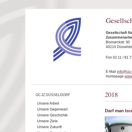
Direkt zum Inhalt
Gesellsc
Gesellschaft fü
Zusammenarbeit
Bismarckstr. 90
40210 Düsseldo
Fon 02 11 / 91 7
E-Mail
info@cjz
Homepage
www.
2018
GCJZ DÜSSELDORF
Unsere Arbeit
Unsere Gegenwart
Darf man Isra
Unsere Geschichte
Unsere Ziele
Unsere Zukunft