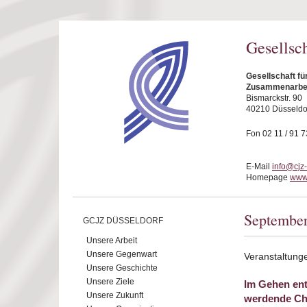
Direkt zum Inhalt
Gesellsc
Gesellschaft fü
Zusammenarbeit
Bismarckstr. 90
40210 Düsseldo
Fon 02 11 / 91 7
E-Mail
info@cjz
Homepage
www.
Septembe
GCJZ DÜSSELDORF
Unsere Arbeit
Unsere Gegenwart
Veranstaltung
Unsere Geschichte
Unsere Ziele
Im Gehen en
Unsere Zukunft
werdende Chr