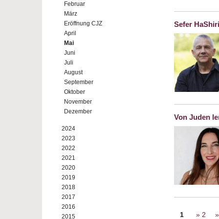
Februar
März
Eröffnung CJZ
Sefer HaShir
April
Mai
Juni
Juli
August
September
Oktober
November
Dezember
Von Juden le
2024
2023
2022
2021
2020
2019
2018
2017
2016
Seiten
1
2
2015