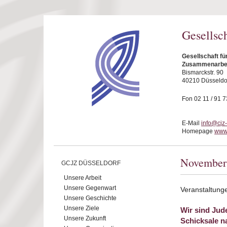
Direkt zum Inhalt
Gesellsc
Gesellschaft fü
Zusammenarbeit
Bismarckstr. 90
40210 Düsseldo
Fon 02 11 / 91 7
E-Mail
info@cjz
Homepage
www.
November
GCJZ DÜSSELDORF
Unsere Arbeit
Unsere Gegenwart
Veranstaltun
Unsere Geschichte
Unsere Ziele
Wir sind Jud
Unsere Zukunft
Schicksale n