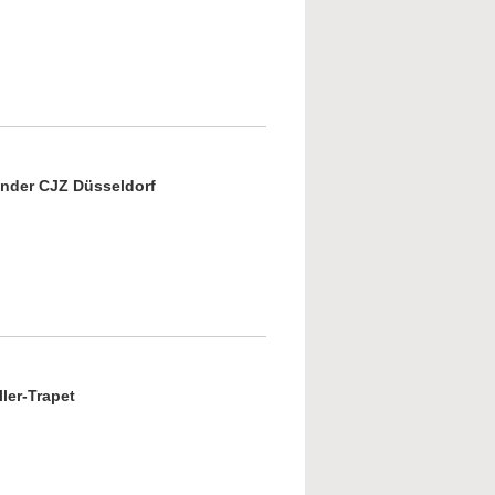
out Sergej Prokofjew - eine musikalische
esung
zender CJZ Düsseldorf
us des Lebens. Der alte jüdische Friedhof
ller-Trapet