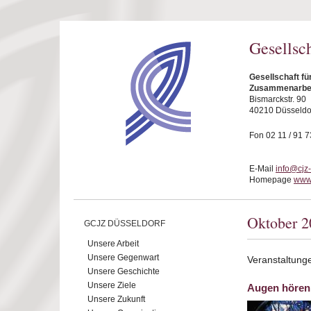
Direkt zum Inhalt
Gesellsc
Gesellschaft fü
Zusammenarbeit
Bismarckstr. 90
40210 Düsseldo
Fon 02 11 / 91 7
E-Mail
info@cjz
Homepage
www.
Oktober 2
GCJZ DÜSSELDORF
Unsere Arbeit
Unsere Gegenwart
Veranstaltung
Unsere Geschichte
Unsere Ziele
Augen hören 
Unsere Zukunft