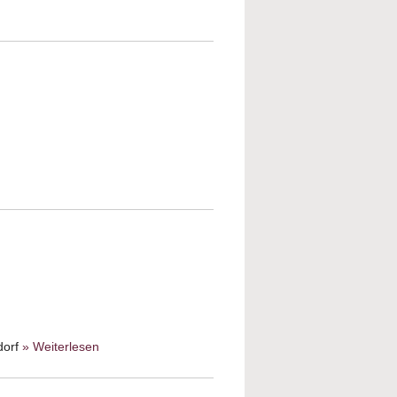
about Gedenkgottesdienst zur
Reichspogromnacht
about Schwarz-Helle Nacht
dorf
» Weiterlesen
about Gedenken an die
Reichspogromnacht