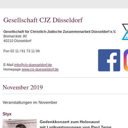
Gesellschaft CJZ Düsseldorf
Gesellschaft für Christlich-Jüdische Zusammenarbeit Düsseldorf e.V.
Bismarckstr. 90
40210 Düsseldorf
Fon 02 11 / 91 73 11 09
E-Mail
info@cjz-duesseldorf.de
Homepage
www.cjz-duesseldorf.de
November 2019
Veranstaltungen im November
Styx
Gedenkkonzert zum Holocaust
mit Lyrikvertonungen von Paul Terse