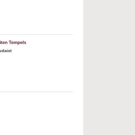
x
iten Tempels
udaist
angel unter Geschwistern - Judentümer in
des zweiten Tempels