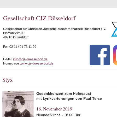
Gesellschaft CJZ Düsseldorf
Gesellschaft für Christlich-Jüdische Zusammenarbeit Düsseldorf e.V.
Bismarckstr. 90
40210 Düsseldorf
Fon 02 11 / 91 73 11 09
E-Mail
info@cjz-duesseldorf.de
Homepage
www.cjz-duesseldorf.de
Styx
Gedenkkonzert zum Holocaust
mit Lyrikvertonungen von Paul Terse
16. November 2019
Neanderkirche - 18.00 Uhr