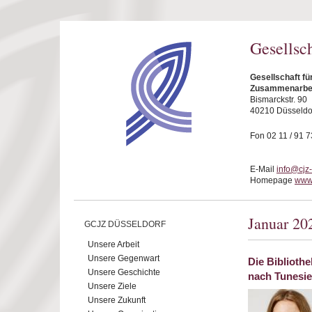
Direkt zum Inhalt
Gesellsc
Gesellschaft fü
Zusammenarbeit
Bismarckstr. 90
40210 Düsseldo
Fon 02 11 / 91 7
E-Mail
info@cjz
Homepage
www.
Januar 20
GCJZ DÜSSELDORF
Unsere Arbeit
Unsere Gegenwart
Die Biblioth
Unsere Geschichte
nach Tunesi
Unsere Ziele
Unsere Zukunft