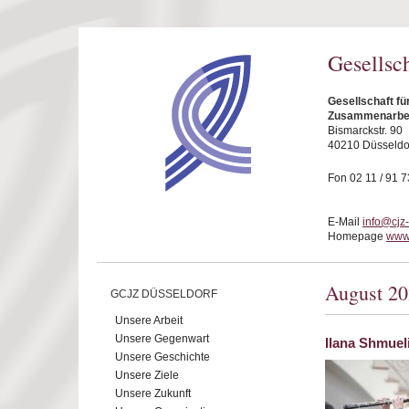
Direkt zum Inhalt
Gesellsc
Gesellschaft fü
Zusammenarbeit
Bismarckstr. 90
40210 Düsseldo
Fon 02 11 / 91 7
E-Mail
info@cjz
Homepage
www.
August 2
GCJZ DÜSSELDORF
Unsere Arbeit
Unsere Gegenwart
Ilana Shmueli
Unsere Geschichte
Unsere Ziele
Unsere Zukunft