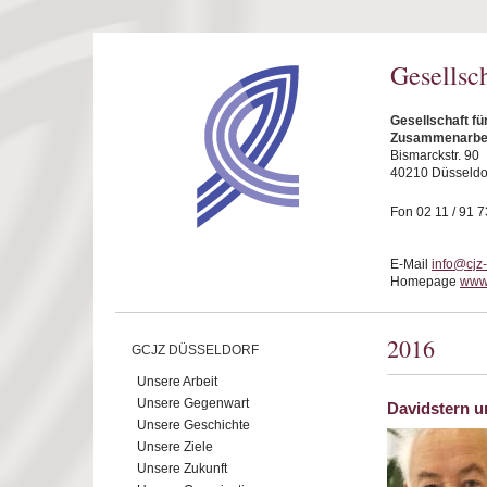
Direkt zum Inhalt
Gesellsc
Gesellschaft fü
Zusammenarbeit
Bismarckstr. 90
40210 Düsseldo
Fon 02 11 / 91 7
E-Mail
info@cjz
Homepage
www.
2016
GCJZ DÜSSELDORF
Unsere Arbeit
Unsere Gegenwart
Davidstern u
Unsere Geschichte
Unsere Ziele
Unsere Zukunft