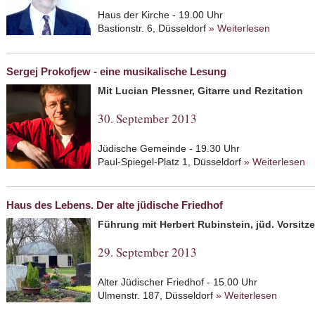
Haus der Kirche - 19.00 Uhr
Bastionstr. 6, Düsseldorf
» Weiterlesen
about Die
der Poesi
Sergej Prokofjew - eine musikalische Lesung
Mit Lucian Plessner, Gitarre und Rezitation
30. September 2013
Jüdische Gemeinde - 19.30 Uhr
Paul-Spiegel-Platz 1, Düsseldorf
» Weiterlesen
ab
L
Haus des Lebens. Der alte jüdische Friedhof
Führung mit Herbert Rubinstein, jüd. Vorsit
29. September 2013
Alter Jüdischer Friedhof - 15.00 Uhr
Ulmenstr. 187, Düsseldorf
» Weiterlesen
about Ha