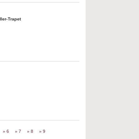
ller-Trapet
a Magén: Schließlich, Liebe
out Die Villa im Dschungel. Aktuelles
date zur Lage in Nahost
6
7
8
9