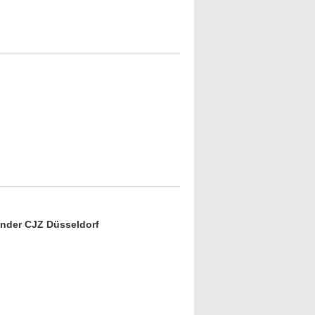
 Psalmen sind einzigartige Gedichte! Von
e der Psalmen
out Sergej Prokofjew - eine musikalische
esung
zender CJZ Düsseldorf
us des Lebens. Der alte jüdische Friedhof