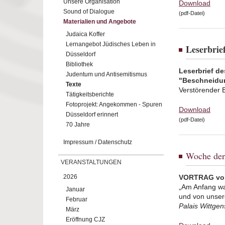
Unsere Organisation
Download
Sound of Dialogue
(pdf-Datei)
Materialien und Angebote
Judaica Koffer
Lernangebot Jüdisches Leben in
Leserbrie
Düsseldorf
Bibliothek
Leserbrief de
Judentum und Antisemitismus
"Beschneidu
Texte
Verstörender B
Tätigkeitsberichte
Fotoprojekt: Angekommen - Spuren
Download
Düsseldorf erinnert
(pdf-Datei)
70 Jahre
Impressum / Datenschutz
Woche der
VERANSTALTUNGEN
2026
VORTRAG von
„Am Anfang wa
Januar
und von unser
Februar
Palais Wittgen
März
Eröffnung CJZ