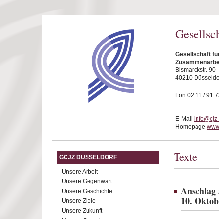
Direkt zum Inhalt
Gesellsc
Gesellschaft fü
Zusammenarbeit
Bismarckstr. 90
40210 Düsseldo
Fon 02 11 / 91 7
E-Mail
info@cjz
Homepage
www.
Texte
GCJZ DÜSSELDORF
Unsere Arbeit
Unsere Gegenwart
Anschlag 
Unsere Geschichte
10. Oktob
Unsere Ziele
Unsere Zukunft