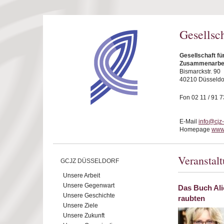
Direkt zum Inhalt
Gesellsc
Gesellschaft fü
Zusammenarbeit
Bismarckstr. 90
40210 Düsseldo
Fon 02 11 / 91 7
E-Mail
info@cjz
Homepage
www.
Veranstal
GCJZ DÜSSELDORF
Unsere Arbeit
Unsere Gegenwart
Das Buch Ali
Unsere Geschichte
raubten
Unsere Ziele
Unsere Zukunft