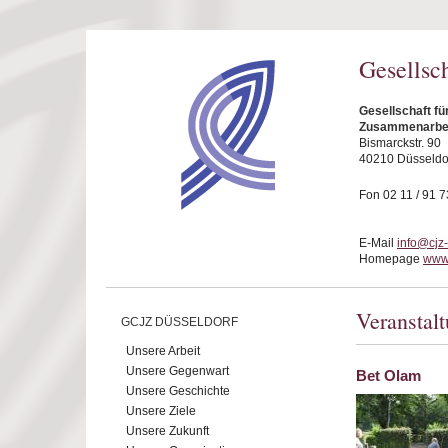
Direkt zum Inhalt
Gesellsc
Gesellschaft fü
Zusammenarbeit
Bismarckstr. 90
40210 Düsseldo
Fon 02 11 / 91 7
E-Mail
info@cjz
Homepage
www.
Veranstal
GCJZ DÜSSELDORF
Unsere Arbeit
Unsere Gegenwart
Bet Olam
Unsere Geschichte
Unsere Ziele
Unsere Zukunft