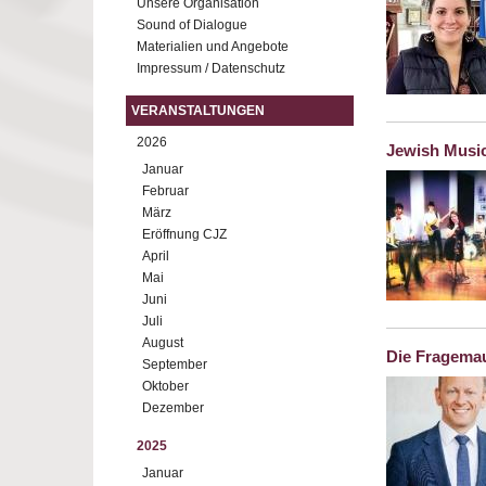
Unsere Organisation
Sound of Dialogue
Materialien und Angebote
Impressum / Datenschutz
VERANSTALTUNGEN
2026
Jewish Musi
Januar
Februar
März
Eröffnung CJZ
April
Mai
Juni
Juli
August
Die Fragemau
September
Oktober
Dezember
2025
Januar