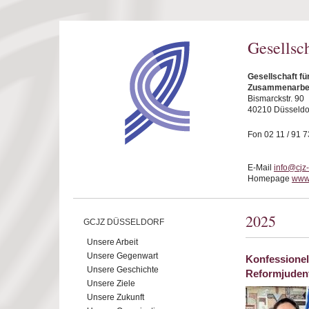
Direkt zum Inhalt
Gesellsc
Gesellschaft fü
Zusammenarbeit
Bismarckstr. 90
40210 Düsseldo
Fon 02 11 / 91 7
E-Mail
info@cjz
Homepage
www.
2025
GCJZ DÜSSELDORF
Unsere Arbeit
Unsere Gegenwart
Konfessionel
Unsere Geschichte
Reformjude
Unsere Ziele
Unsere Zukunft