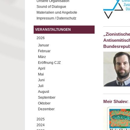
Unsere Organisation
Sound of Dialogue
Materialien und Angebote
Impressum / Datenschutz
VERANSTALTUNGEN
„Zionistisch
2026
Antisemitisc
Januar
Bundesrepub
Februar
März
Eröffnung CJZ
April
Mai
Juni
Juli
August
September
Meir Shalev:
Oktober
Dezember
2025
2024