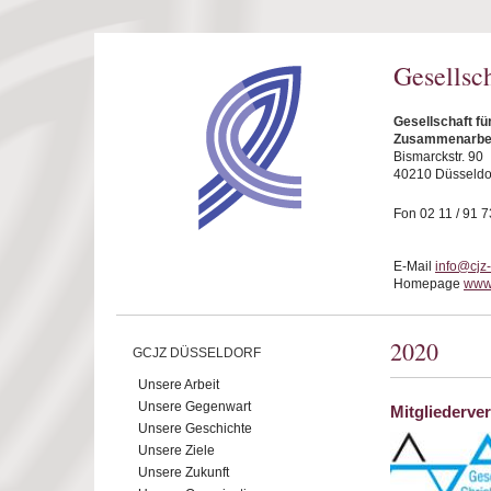
Direkt zum Inhalt
Gesellsc
Gesellschaft fü
Zusammenarbeit
Bismarckstr. 90
40210 Düsseldo
Fon 02 11 / 91 7
E-Mail
info@cjz
Homepage
www.
2020
GCJZ DÜSSELDORF
Unsere Arbeit
Unsere Gegenwart
Mitgliederv
Unsere Geschichte
Unsere Ziele
Unsere Zukunft