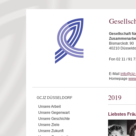
Direkt zum Inhalt
Gesellsc
Gesellschaft fü
Zusammenarbeit
Bismarckstr. 90
40210 Düsseldo
Fon 02 11 / 91 7
E-Mail
info@cjz
Homepage
www.
2019
GCJZ DÜSSELDORF
Unsere Arbeit
Unsere Gegenwart
Liebstes Frä
Unsere Geschichte
Unsere Ziele
Unsere Zukunft