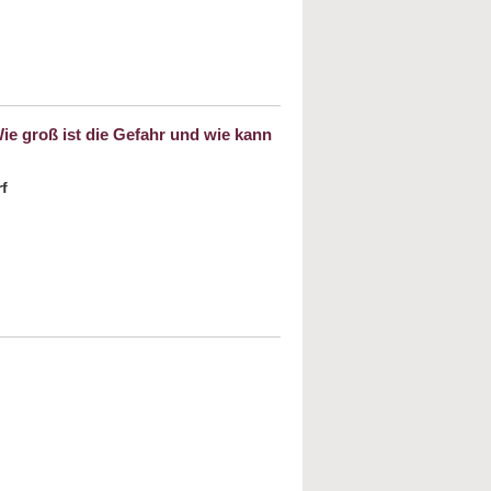
ht erkannt oder lange unterschätzt? Der
gen den Rechtsterrorismus – Maßnahmen
egien
e groß ist die Gefahr und wie kann
f
tuelle Erscheinungsformen des
tismus in Europa. Wie groß ist die Gefahr
kann sie bekämpft werden?