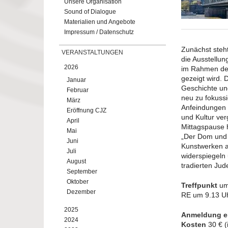
Unsere Organisation
Sound of Dialogue
Materialien und Angebote
Impressum / Datenschutz
Zunächst steh
VERANSTALTUNGEN
die Ausstellun
2026
im Rahmen des
gezeigt wird. 
Januar
Geschichte und
Februar
neu zu fokussi
März
Anfeindungen w
Eröffnung CJZ
und Kultur ver
April
Mittagspause
Mai
„Der Dom und 
Juni
Kunstwerken a
Juli
widerspiegeln
August
tradierten Jud
September
Oktober
Treffpunkt
um 
Dezember
RE um 9.13 Uh
2025
Anmeldung er
2024
Kosten
30 € (