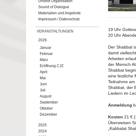
Unsere Organisation
Sound of Dialogue
Materialien und Angebote
Impressum / Datenschutz
19 Uhr Gottes
VERANSTALTUNGEN
20 Uhr Abend
2026
Der Shabbat is
Januar
damit vielleic
Februar
Arbeiten erlau
März
der Mensch At
Eröffnung CJZ
Shabbat beginn
April
eine festliche
Mai
Teilnahme am 
Juni
Shabbat, der 
Juli
Liedern im Leo
August
September
Anmeldung
b
Oktober
Dezember
Kosten
21 € (
Überweisen Si
2025
„Kabbalat Sha
2024