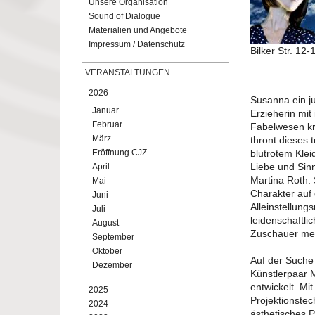
Unsere Organisation
Sound of Dialogue
Materialien und Angebote
Impressum / Datenschutz
Bilker Str. 12-
VERANSTALTUNGEN
2026
Susanna ein j
Januar
Erzieherin mit
Februar
Fabelwesen kr
März
thront dieses
Eröffnung CJZ
blutrotem Klei
Liebe und Sinn
April
Martina Roth. 
Mai
Charakter auf 
Juni
Alleinstellung
Juli
leidenschaftli
August
Zuschauer meh
September
Oktober
Auf der Suche
Dezember
Künstlerpaar 
entwickelt. M
2025
Projektionstec
2024
ästhetisches 