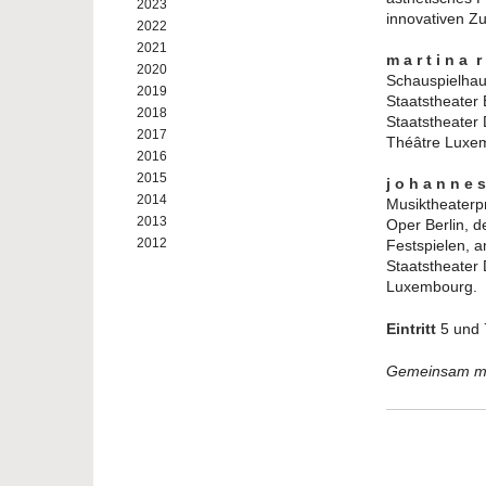
2023
innovativen Z
2022
2021
m a r t i n a r
2020
Schauspielhau
2019
Staatstheater
2018
Staatstheater 
2017
Théâtre Luxe
2016
2015
j o h a n n e 
2014
Musiktheaterpr
2013
Oper Berlin, d
2012
Festspielen, 
Staatstheater
Luxembourg.
Eintritt
5 und 
Gemeinsam mit 