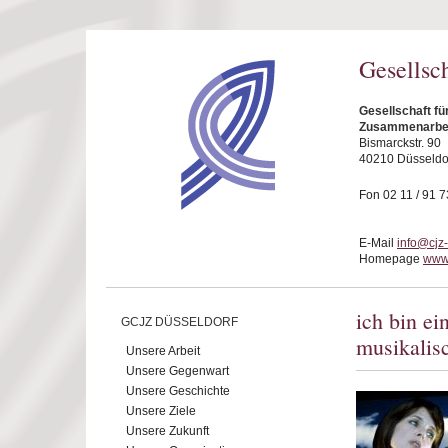
Direkt zum Inhalt
Gesellsc
Gesellschaft fü
Zusammenarbeit
Bismarckstr. 90
40210 Düsseldo
Fon 02 11 / 91 7
E-Mail
info@cjz
Homepage
www.
ich bin ei
GCJZ DÜSSELDORF
musikalis
Unsere Arbeit
Unsere Gegenwart
Unsere Geschichte
Unsere Ziele
Unsere Zukunft