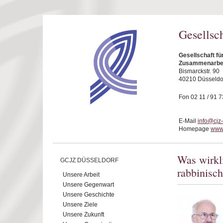
Direkt zum Inhalt
Gesellsc
Gesellschaft fü
Zusammenarbeit
Bismarckstr. 90
40210 Düsseldo
Fon 02 11 / 91 7
E-Mail
info@cjz
Homepage
www.
Was wirkl
GCJZ DÜSSELDORF
rabbinisc
Unsere Arbeit
Unsere Gegenwart
Unsere Geschichte
Unsere Ziele
Unsere Zukunft