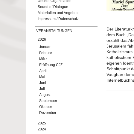
Unsere Organisation
Sound of Dialogue
Materialien und Angebote
Impressum / Datenschutz
Der Literaturk
VERANSTALTUNGEN
dem Buch „Das
2026
erzählt das A
Jerusalem fähr
Januar
Katholizismus 
Februar
katholischem 
März
eigenen Ident
Eröffnung CJZ
Schnittpunkt 
April
Vaughan demon
Mai
Internetbuchhä
Juni
Juli
August
September
Oktober
Dezember
2025
2024