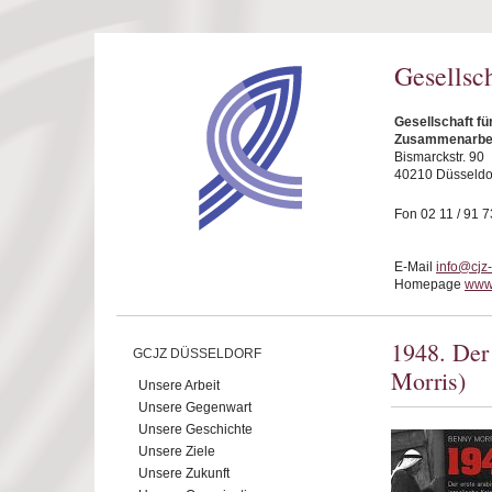
Direkt zum Inhalt
Gesellsc
Gesellschaft fü
Zusammenarbeit
Bismarckstr. 90
40210 Düsseldo
Fon 02 11 / 91 7
E-Mail
info@cjz
Homepage
www.
1948. Der 
GCJZ DÜSSELDORF
Morris)
Unsere Arbeit
Unsere Gegenwart
Unsere Geschichte
Unsere Ziele
Unsere Zukunft