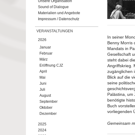
Unsere Organisation
Sound of Dialogue
Materialien und Angebote
Impressum / Datenschutz
VERANSTALTUNGEN
In seiner Mono
2026
Benny Morris 
Januar
Mandats in Pal
Februar
Gesellschaft u
März
steht dabei di
Eröffnung CJZ
Angriffskrieg.
zugänglichen i
April
Blick auf die 
Mai
seine politisc
Juni
geschichtsver
Juli
Palästina, um 
August
benötigte hist
September
Buch vorstell
Oktober
vorliegenden 
Dezember
Gemeinsam m
2025
2024