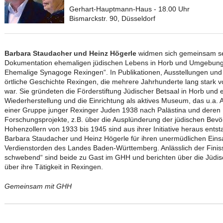
Gerhart-Hauptmann-Haus - 18.00 Uhr
Bismarckstr. 90, Düsseldorf
Barbara Staudacher und Heinz Högerle
widmen sich gemeinsam sei
Dokumentation ehemaligen jüdischen Lebens in Horb und Umgebung, 
Ehemalige Synagoge Rexingen“. In Publikationen, Ausstellungen und 
örtliche Geschichte Rexingen, die mehrere Jahrhunderte lang stark
war. Sie gründeten die Förderstiftung Jüdischer Betsaal in Horb und 
Wiederherstellung und die Einrichtung als aktives Museum, das u.a. 
einer Gruppe junger Rexinger Juden 1938 nach Palästina und deren 
Forschungsprojekte, z.B. über die Ausplünderung der jüdischen Bev
Hohenzollern von 1933 bis 1945 sind aus ihrer Initiative heraus entst
Barbara Staudacher und Heinz Högerle für ihren unermüdlichen Ein
Verdienstorden des Landes Baden-Württemberg. Anlässlich der Finiss
schwebend“ sind beide zu Gast im GHH und berichten über die Jüdisc
über ihre Tätigkeit in Rexingen.
Gemeinsam mit GHH